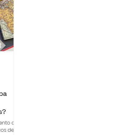
pa
s?
iento de
os de la