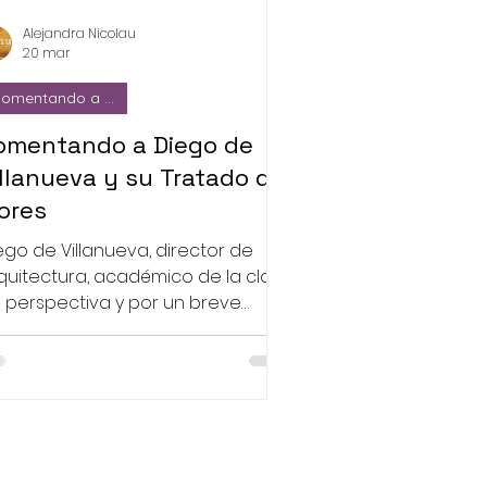
Alejandra Nicolau
20 mar
omentando a ...
omentando a Diego de
illanueva y su Tratado de
lores
ego de Villanueva, director de
quitectura, académico de la clase
 perspectiva y por un breve
riodo, antes de Colomer,
bliotecario de la Academia de San
rnando en Madrid, España.