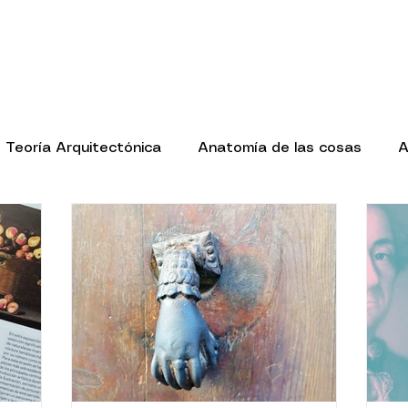
Teoría Arquitectónica
Anatomía de las cosas
A
gías de las cosas
Salas de Museos
Biblio-diseño