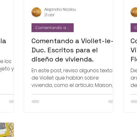
Alejandra Nicolau
21 abr
Comentando a ...
C
la
Comentando a Viollet-le-
C
Duc. Escritos para el
V
diseño de vivienda.
F
e los
jeto y
En este post, reviso algunos textos
Di
de Viollet que hablan sobre
ar
l Museo
vivienda, como el artículo: Maison, el
de
libro de Historia de la Habitación
pe
Humana y el libro de Historia de una
bi
casa.
Fe