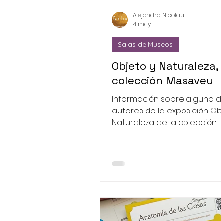
Alejandra Nicolau
4 may
Salas de Museos
Objeto y Naturaleza, 
colección Masaveu
Información sobre alguno d
autores de la exposición Ob
Naturaleza de la colección
Masaveu, presentada en e
de Bellas Artes de Valencia.