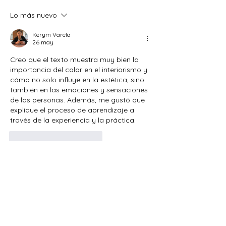
Lo más nuevo
Kerym Varela
26 may
Creo que el texto muestra muy bien la 
importancia del color en el interiorismo y 
cómo no solo influye en la estética, sino 
también en las emociones y sensaciones 
de las personas. Además, me gustó que 
explique el proceso de aprendizaje a 
través de la experiencia y la práctica.
Me gusta
Reaccionar
Camila Rodríguez
24 mar
Cuantas veces y como las nuevas 
corrientes atraen armonías e incluso 
nuevos miedos, es cierto que el 
minimalismo proveyó de diferentes 