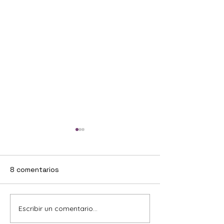
8 comentarios
Escribir un comentario...
El proyecto
Uno de mis rec
Jolastokieta
por Alicante