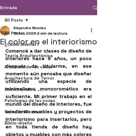
Entrada
All Posts
Alejandra Nicolau
All Posts
15 feb 2023
2 min de lectura
El color en el interiorismo
¿Cómo diseñar?
Comencé a dar clases de diseño de 
Teoría Arquitectónica
interiores hace 9 años, un poco 
después de titularme, en ese 
Anatomía de las cosas
momento aún pensaba que diseñar 
Arquitectura de Terror
utilizando una especie de 
minimalismo monocromático era 
Comentando a ...
suficiente. Mi primer trabajo en el 
Patologías de las cosas
mundo del diseño de interiores, fue 
vendiendo muebles y proyectos de 
Salas de Museos
interiorismo para insertarlos, pero 
Biblio-diseño
en toda tienda de diseño hay 
objetos y muebles con más colores 