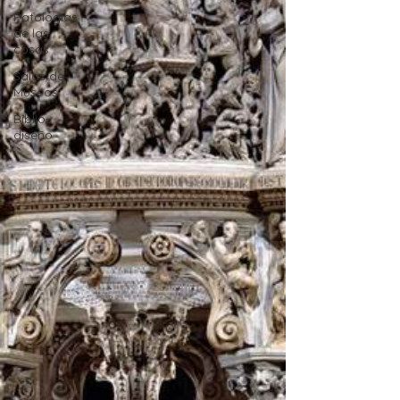
Patologías
de las
cosas
Salas de
Museos
Biblio-
diseño