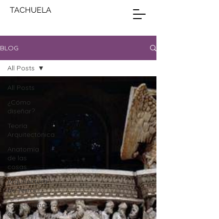
TACHUELA
BLOG
All Posts
All Posts
¿Cómo
diseñar?
Teoría
Arquitectónica
Anatomía
de las
cosas
Arquitectura
de Terror
Comentando
a ...