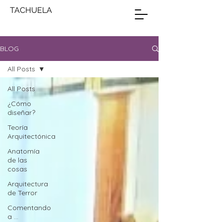
TACHUELA
BLOG
All Posts
All Posts
¿Cómo
diseñar?
Teoría
Arquitectónica
Anatomía
de las
cosas
Arquitectura
de Terror
Comentando
a ...