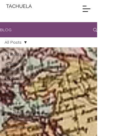
TACHUELA
BLOG
All Posts
All Posts
¿Cómo
diseñar?
Teoría
Arquitectónica
Anatomía
de las
cosas
Arquitectura
de Terror
Comentando
a ...