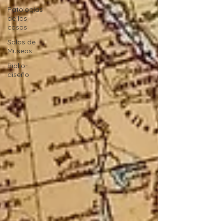
Patologías
de las
cosas
Salas de
Museos
Biblio-
diseño