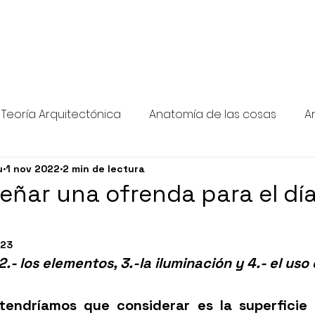
Teoría Arquitectónica
Anatomía de las cosas
A
u
1 nov 2022
2 min de lectura
gías de las cosas
Salas de Museos
Biblio-diseño
eñar una ofrenda para el dí
023
 2.- los elementos, 3.-la iluminación y 4.- el uso 
tendríamos que considerar es la superficie 