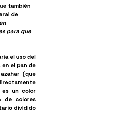
que también 
eral de 
en 
es para que 
ía el uso del 
en el pan de 
azahar (que 
irectamente 
 es un color 
a de colores 
rio dividido 