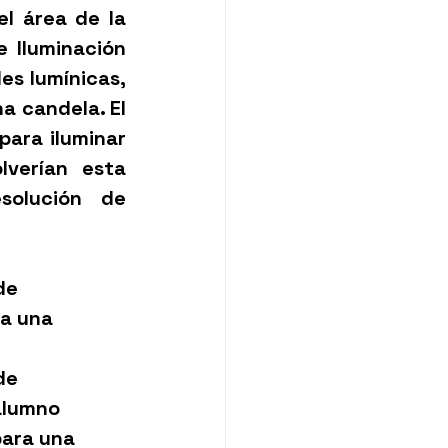
l área de la 
 Iluminación 
es lumínicas, 
a candela. El 
ara iluminar 
verían esta 
solución de 
de 
a una 
de 
alumno 
para una 