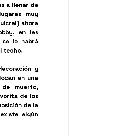
 a llenar de 
lugares muy 
ulcral) ahora 
bby, en las 
se le habrá 
l techo. 
ecoración y 
ocan en una 
 de muerto, 
orita de los 
osición de la 
existe algún 