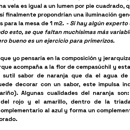
una vela es igual a un lumen por pie cuadrado, 
así finalmente propondrían una iluminación gen
s para la mesa de 1 m2.  - 
Si hay algún experto 
ndo esto, se que faltan muchísimas más variabl
ero bueno es un ejercicio para primerizos. 
que yo pensaría en la composición y jerarquizar
orque acompaña a la flor de cempasúchil y esta 
 sutil sabor de naranja que da el agua de 
ede decorar con un sabor, este impulsa ind
ariño). Algunas cualidades del naranja son:
 del rojo y el amarillo, dentro de la triad
complementario al azul y forma un complementa
orado. 