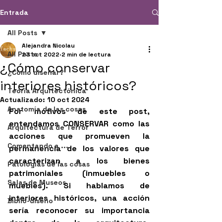
Entrada
All Posts
Alejandra Nicolau
All Posts
23 oct 2022
2 min de lectura
¿Cómo conservar
¿Cómo diseñar?
interiores históricos?
Teoría Arquitectónica
Actualizado:
10 oct 2024
Anatomía de las cosas
Por motivos de este post, 
entendamos CONSERVAR como las 
Arquitectura de Terror
acciones que promueven la 
Comentando a ...
permanencia de los valores que 
caracterizan a los bienes 
Patologías de las cosas
patrimoniales (inmuebles o 
Salas de Museos
muebles). Si hablamos de 
interiores históricos, una acción 
Biblio-diseño
sería reconocer su importancia 